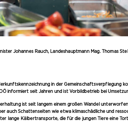
inister Johannes Rauch, Landeshauptmann Mag. Thomas Ste
 Herkunftskennzeichnung in der Gemeinschaftsverpflegung k
Ö informiert seit Jahren und ist Vorbildbetrieb bei Umsetzu
rhaltung ist seit langem einem großen Wandel unterworfen. 
 aber auch Schattenseiten wie etwa klimaschädliche und res
r lange Kälbertransporte, die für die jungen Tiere eine Tor