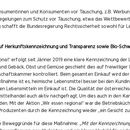
nsumentinnen und Konsumenten vor Täuschung, z.B. Werbung
Regelungen zum Schutz vor Täuschung, etwa das Wettbewerbsre
 schafft die Bundesregierung Rechtssicherheit sowohl für L
 auf Herkunftskennzeichnung und Transparenz sowie Bio-Sch
al“ erfolgt seit Jänner 2019 eine klare Kennzeichnung der 
d Gebäck, Obst und Gemüse geschieht dies auf freiwilliger Ba
rtschaftskammer kontrolliert. Beim gesamten Einkauf wird de
aßnahme ist es, heimische Lebensmittel besser bei den Kund
en Lebensmitteln im Einkauf ist. Die Qualität der österreich
ittelhandel auch aktiv nachgefragt. Um dies auch in den K
en. Mit der Aktion „Wir essen regional“ war die Betriebsküc
roduzenten durch die Kennzeichnung wieder „ein Gesicht zu
ie Beweggründe für diese Maßnahme:
„Mit der Kennzeichnung