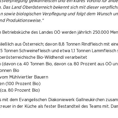
tsverpflegung gewährleisten und ein klares Vorbild für and
n. Das Land Oberösterreich bekennt sich mit dieser verpfli
alen sowie biologischen Verpflegung und folgt dem Wunsch
und Produktionsweise.“
ten Betriebsküche des Landes OÖ werden jährlich 250.000 Men
ließlich aus Österreich; davon 8,8 Tonnen Rindfleisch mit ei
,5 Tonnen Schweinefleisch und etwa 1,1 Tonnen Lammfleisch 
berösterreichische Bio-Wildhendl verarbeitet
nen (davon ca. 40 Tonnen Bio, davon ca. 80 Prozent aus OÖ u
Tonnen Bio
o vom Mühlviertler Bauern
en (100 Prozent Bio)
 (ca. 80 Prozent Bio)
es mit dem Evangelischen Diakoniewerk Gallneukirchen zusam
euer in der Küche als fester Bestandteil des Teams mit. Dami
.