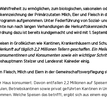
lfreiheit zu ermöglichen, zum biologischen, saisonalen ode
kennzeichnung der Primärzutaten Milch, Eier und Fleisch in 
sprogramm aufgenommen. Unter Federführung von Sozial- un
nnte nun nach langen Verhandlungen die Herkunftskennzeic
rdnung dazu ist bereits kundgemacht und wird mit 1. Septemb
Speisen in Großküchen wie Kantinen, Krankenhäusern und Sc
Herkunft auf täglich 2,2 Millionen Tellern geschaffen. Ein M
Konsumentinnen und Konsumenten sowie ein wichtiger Schrit
ndeshauptmann Stelzer und Landesrat Kaineder einig.
 Fleisch, Milch und Eiern in der Gemeinschaftsverpflegung s
r Haus konsumiert. Davon entfallen 2,2 Millionen auf Speise
len, Betriebskantinen sowie privat geführten Kantinen in U
kommen. Welche Speisen das betrifft, ergibt sich aus einem e