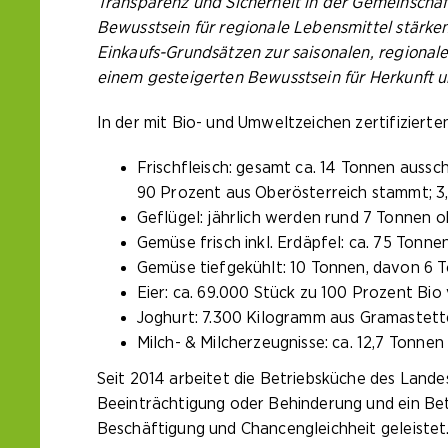
Transparenz und Sicherheit in der Gemeinschaf
Bewusstsein für regionale Lebensmittel stärke
Einkaufs-Grundsätzen zur saisonalen, region
einem gesteigerten Bewusstsein für Herkunft 
In der mit Bio- und Umweltzeichen zertifizier
Frischfleisch: gesamt ca. 14 Tonnen aussch
90 Prozent aus Oberösterreich stammt; 3
Geflügel: jährlich werden rund 7 Tonnen o
Gemüse frisch inkl. Erdäpfel: ca. 75 Ton
Gemüse tiefgekühlt: 10 Tonnen, davon 6 
Eier: ca. 69.000 Stück zu 100 Prozent Bi
Joghurt: 7.300 Kilogramm aus Gramastett
Milch- & Milcherzeugnisse: ca. 12,7 Tonnen
Seit 2014 arbeitet die Betriebsküche des Land
Beeinträchtigung oder Behinderung und ein Betr
Beschäftigung und Chancengleichheit geleistet