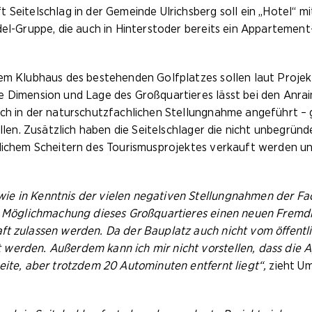
t Seitelschlag in der Gemeinde Ulrichsberg soll ein „Hotel“
del-Gruppe, die auch in Hinterstoder bereits ein Appartemen
dem Klubhaus des bestehenden Golfplatzes sollen laut Proje
e Dimension und Lage des Großquartieres lässt bei den Anra
auch in der naturschutzfachlichen Stellungnahme angeführt 
ellen. Zusätzlich haben die Seitelschlager die nicht unbegrü
glichem Scheitern des Tourismusprojektes verkauft werden 
e in Kenntnis der vielen negativen Stellungnahmen der Fac
er Möglichmachung dieses Großquartieres einen neuen Fremd
ft zulassen werden. Da der Bauplatz auch nicht vom öffentli
 werden. Außerdem kann ich mir nicht vorstellen, dass die 
eite, aber trotzdem 20 Autominuten entfernt liegt“,
zieht U