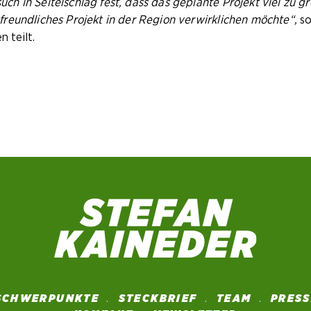
 in Seitelschlag fest, dass das geplante Projekt viel zu gr
reundliches Projekt in der Region verwirklichen möchte“,
s
n teilt.
SCHWERPUNKTE
STECKBRIEF
TEAM
PRES