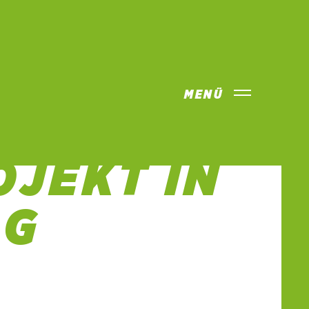
MENÜ
IN BEI
JEKT IN
AG