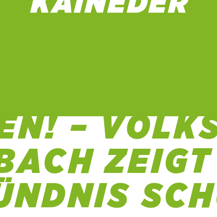
LEND DAS 
EN! – VOLK
BACH ZEIGT
ÜNDNIS SCH