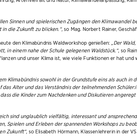
nährung, Artenvielfalt und Natur, Klimawandelanpassung, Kli
 allen Sinnen und spielerischen Zugängen den Klimawandel be
n die Zukunft zu blicken.“,
so Mag. Norbert Rainer, Geschäf
r heute den Klimabündnis Waldworkshop genießen:
„Der Wald, 
att, in einem nahe der Schule gelegenen Waldstück.“,
so Rain
flanzen und unser Klima ist, wie viele Funktionen er hat und 
em Klimabündnis sowohl in der Grundstufe eins als auch in
uf das Alter und das Verständnis der teilnehmenden Schüler
dass die Kinder zum Nachdenken und Diskutieren angeregt 
h sind unglaublich vielfältig, interessant und ansprechend f
rnen, Spielen und Erleben der spannenden Workshops zu be
en Zukunft“,
so Elisabeth Hörmann, Klassenlehrerin in der V