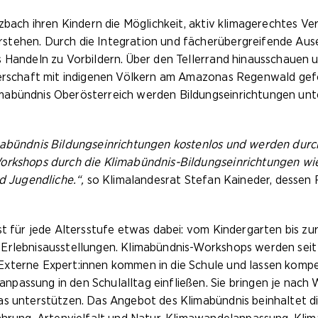
tzbach ihren Kindern die Möglichkeit, aktiv klimagerechtes V
rstehen. Durch die Integration und fächerübergreifende A
s Handeln zu Vorbildern. Über den Tellerrand hinausschauen
nerschaft mit indigenen Völkern am Amazonas Regenwald gef
abündnis Oberösterreich werden Bildungseinrichtungen unte
mabündnis Bildungseinrichtungen kostenlos und werden durch
orkshops durch die Klimabündnis-Bildungseinrichtungen wie 
nd Jugendliche.“,
so Klimalandesrat Stefan Kaineder, dessen
st für jede Altersstufe etwas dabei: vom Kindergarten bis zu
 Erlebnisausstellungen. Klimabündnis-Workshops werden seit
Externe Expert:innen kommen in die Schule und lassen komp
assung in den Schulalltag einfließen. Sie bringen je nach W
as unterstützen. Das Angebot des Klimabündnis beinhaltet 