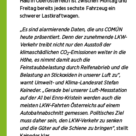
Haid in Oberösterreich ist zwischen Montag und
Freitag bereits jedes sechste Fahrzeug ein
schwerer Lastkraftwagen.
„Es sind alarmierende Daten, die uns COMÚN
heute präsentiert. Denn der zunehmende LKW-
Verkehr treibt nicht nur den Ausstoß der
klimaschädlichen CO
-Emissionen weiter in die
2
Höhe, es nimmt damit auch die
Feinstaubbelastung durch Reifenabrieb und die
Belastung an Stickoxiden in unserer Luft zu“,
warnt Umwelt- und Klima-Landesrat Stefan
Kaineder
. „
Gerade bei unserer Luft-Messstation
auf der A1 bei Enns-Kristein werden auch die
meisten LKW-Fahrten Österreichs auf einem
Autobahnabschnitt gemessen. Politisches Ziel
muss daher sein, den LKW-Verkehr zu senken
und die Güter auf die Schiene zu bringen“
, stellt
Kaineder klar.