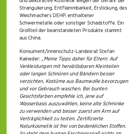
und dekorative Kosmetik wegen der Gefahr der
Strangulierung, Entflammbarkeit, Erstickung, des
Weichmachers DEHP, enthaltener
Schwermetalle oder sonstiger Schadstoffe. Ein
Großteil der beanstandeten Produkte stammt
aus China.
Konsument/innenschutz-Landesrat Stefan
Kaineder:
„Meine Tipps daher für Eltern: Auf
Verkleidungen mit herablösbaren Kleinteilen
oder langen Schnüren und Bändern besser
verzichten, Kostüme aus Baumwolle bevorzugen
und vor Gebrauch waschen. Bei bunten
Gesichtsfarben empfehle ich, jene auf
Wasserbasis auszuwählen, keine alte Schminke
zu verwenden und besser zuerst am Arm auf
Verträglichkeit zu testen. Zertifizierte
Naturkosmetik ist frei von bedenklichen Stoffen.
So steht dem bunten Faschingsspaß nichts im