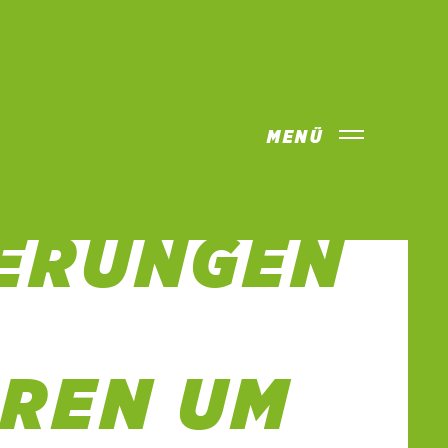
MENÜ
 SETZT
ERUNGEN
REN UM