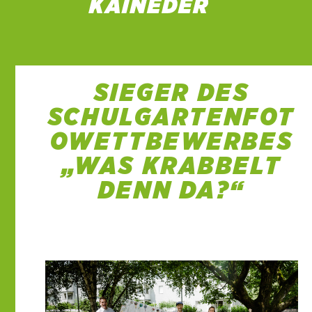
SIEGER DES
SCHULGARTENFOT
OWETTBEWERBES
„WAS KRABBELT
DENN DA?“
24 Juni 2021