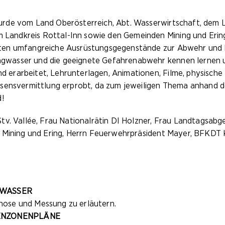
urde vom Land Oberösterreich, Abt. Wasserwirtschaft, de
andkreis Rottal-Inn sowie den Gemeinden Mining und Ering
nten umfangreiche Ausrüstungsgegenstände zur Abwehr und
wasser und die geeignete Gefahrenabwehr kennen lernen un
rarbeitet, Lehrunterlagen, Animationen, Filme, physische 
sensvermittlung erprobt, da zum jeweiligen Thema anhand der
d!
tv. Vallée, Frau Nationalrätin DI Holzner, Frau Landtagsa
 Mining und Ering, Herrn Feuerwehrpräsident Mayer, BFKDT K
HWASSER
gnose und Messung zu erläutern.
ENZONENPLÄNE