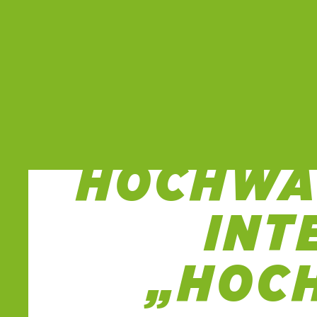
G
HOCHWA
INT
„HOC