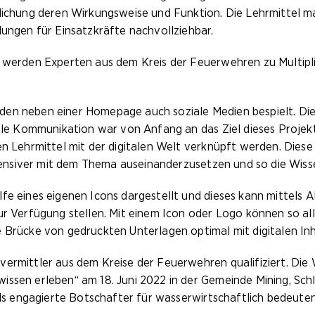
hung deren Wirkungsweise und Funktion. Die Lehrmittel ma
gen für Einsatzkräfte nachvollziehbar.
n werden Experten aus dem Kreis der Feuerwehren zu Multipl
en neben einer Homepage auch soziale Medien bespielt. Die
diale Kommunikation war von Anfang an das Ziel dieses Proje
en Lehrmittel mit der digitalen Welt verknüpft werden. Dies
intensiver mit dem Thema auseinanderzusetzen und so die Wis
fe eines eigenen Icons dargestellt und dieses kann mittels A
ur Verfügung stellen. Mit einem Icon oder Logo können so al
e Brücke von gedruckten Unterlagen optimal mit digitalen I
ermittler aus dem Kreise der Feuerwehren qualifiziert. Die 
ssen erleben“ am 18. Juni 2022 in der Gemeinde Mining, Schl
g als engagierte Botschafter für wasserwirtschaftlich bede