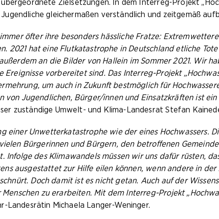
 übergeordnete Zielsetzungen. In dem Interreg-Projekt „Ho
Jugendliche gleichermaßen verständlich und zeitgemäß aufb
n immer öfter ihre besonders hässliche Fratze: Extremwettere
. 2021 hat eine Flutkatastrophe in Deutschland etliche Tot
s außerdem an die Bilder von Hallein im Sommer 2021. Wir h
e Ereignisse vorbereitet sind. Das Interreg-Projekt „Hochwas
ermehrung, um auch in Zukunft bestmöglich für Hochwassere
n von Jugendlichen, Bürger/innen und Einsatzkräften ist ein 
ser zuständige Umwelt- und Klima-Landesrat Stefan Kainede
ung einer Unwetterkatastrophe wie der eines Hochwassers. 
i vielen Bürgerinnen und Bürgern, den betroffenen Gemeind
. Infolge des Klimawandels müssen wir uns dafür rüsten, das
ns ausgestattet zur Hilfe eilen können, wenn andere in der 
nürt. Doch damit ist es nicht getan. Auch auf der Wissens
Menschen zu erarbeiten. Mit dem Interreg-Projekt „Hochwa
-Landesrätin Michaela Langer-Weninger.