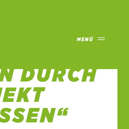
MENÜ
ES
N DURCH
JEKT
SSEN“