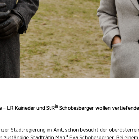
in
e –
LR Kaineder und StR
Schobesberger wollen vertiefend
Linzer Stadtregierung im Amt, schon besucht der oberösterr
a
n zuständige Stadträtin Mag.
Eva Schobesberger. Bei einem 