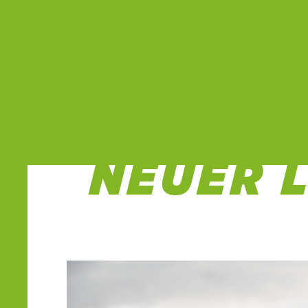
ERSTES 
NEUER 