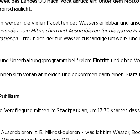
Umwelt des Landes OÖ nach Vöcklabruck ein: Unter dem Motto
anschaulicht.
en werden die vielen Facetten des Wassers erlebbar und ans
nnendes zum Mitmachen und Ausprobieren für die ganze Fam
ationen“,
freut sich der für Wasser zuständige Umwelt- und
r- und Unterhaltungsprogramm bei freiem Eintritt und ohne 
önnen sich vorab anmelden und bekommen dann einen Platz 
Publikum
e Verpflegung mitten im Stadtpark an, um 13:30 startet das
usprobieren: z. B. Mikroskopieren – was lebt im Wasser, Bo