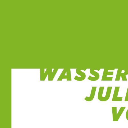
EINLAD
ASSERER
ULI
Ö