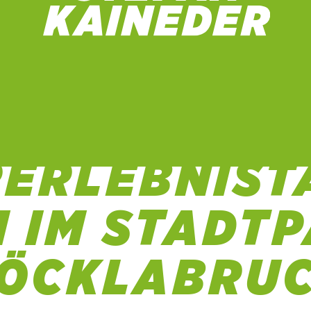
UNG ZUM GR
LEBNISTAG
 IM STADTPA
CKLABRUC