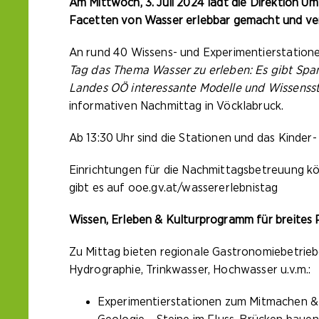
Am Mittwoch, 3. Juli 2024 lädt die Direktion 
Facetten von Wasser erlebbar gemacht und ver
An rund 40 Wissens- und Experimentierstation
Tag das Thema Wasser zu erleben: Es gibt Spa
Landes OÖ interessante Modelle und Wissensst
informativen Nachmittag in Vöcklabruck.
Ab 13:30 Uhr sind die Stationen und das Kinde
Einrichtungen für die Nachmittagsbetreuung k
gibt es auf
ooe.gv.at/wassererlebnistag
Wissen, Erleben & Kulturprogramm für breites 
Zu Mittag bieten regionale Gastronomiebetrieb
Hydrographie, Trinkwasser, Hochwasser u.v.m.:
Experimentierstationen zum Mitmachen & A