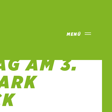
MENÜ
OSSEN W
 AM 3. J
RK V
K